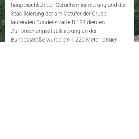
hauptsächlich der Geruchsminimierung und der
Stabilisierung der am Ostufer der Grube
laufenden Bundesstraße B 184 dienten.
Zur Böschungsstabilisierung an der
Bundesstraße wurde ein 1.220 Meter langer
Damm aus 250.000 Kubikmeter Bauschutt
aufgeschüttet, der aus dem Rückbau der
Filmfabrik stammte.
Es wurde eine Wasserlamelle auf die Schlämme
gebracht, welche danach belüftet wurde.
Weiterhin erfolgte die Verlegung von
schwimmenden Biofiltern im Nordteil (4 ha).
Die Deponie wurde seit 1994 ständig
messtechnisch hinsichtlich Emissionen von H2S
überwacht. Umfangreiche Planungen zum
Umgang mit der Deponie „Grube Johannes“