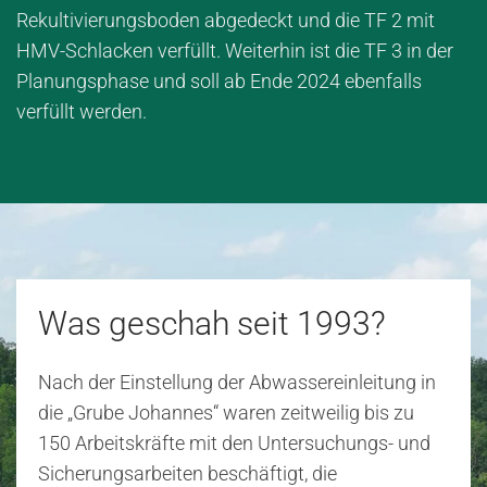
Rekultivierungsboden abgedeckt und die TF 2 mit
HMV-Schlacken verfüllt. Weiterhin ist die TF 3 in der
Planungsphase und soll ab Ende 2024 ebenfalls
verfüllt werden.
Was geschah seit 1993?
Nach der Einstellung der Abwassereinleitung in
die „Grube Johannes“ waren zeitweilig bis zu
150 Arbeitskräfte mit den Untersuchungs- und
Sicherungsarbeiten beschäftigt, die